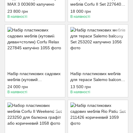
MAX 3 003690 капучино
меблів Corfu II Set 227640
капучино
23 800 грн
18 000 грн
В наявності
В наявності
Набір пластикових садових
Набір пластикових меблів
меблів (кутовий
для тераси Salemo balcony
диван+столик) Corfu Relax
Set 253202 капучино
24 000 грн
13 500 грн
227845 капучіно
В наявності
В наявності