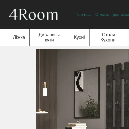
Перейти до основного контенту
Про нас
Оплата і доставк
Відгуки про магазин
Дивани та
Столи
Ліжка
Кухні
кути
Кухонні