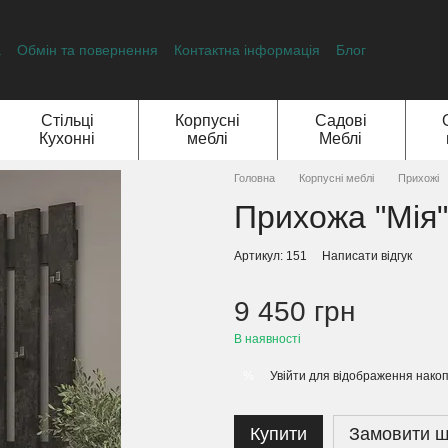
а
Обмін та повернення
Контактна інформація
Блог
Стільці
Корпусні
Садові
Кухонні
меблі
Меблі
Головна
Корпусні меблі
Прихожі
Прихожа "Мія"
Артикул: 151
Написати відгук
9 450 грн
В наявності
Увійти
для відображення накоп
%
Купити
Замовити 