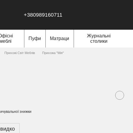
+380989160711
Офісні
Журнальні
Пуфи
Матраци
меблі
столики
Прихожі Світ Меблів
Прихожа "Мія"
ичувальної знижки
швидко